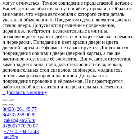
могут отличаться. Точное совпадение предлагаемой детали с
Вашей деталью обязательно уточняйте у продавца. Обратите
внимание, что марка автомобиля с которого снята деталь
указана в объявлении.\n Предметом сделки является дверь и
стекло двери. Допускаются различные повреждения,
царапины, потёртости, незначительные вмятины,
позволяющие устранить дефекты в процессе мелкого ремонта
и перекраски. Попадание в цвет краски двери и цвета
дверной карты и её формы не гарантируется. Допускаются
повреждения обшивки двери (дверной карты), а так же
частичное отсутствие её элементов. Допускается отсутствие
камер заднего вида, поводков стеклоочистителя, зеркал,
дополнительных стоп сигналов, спойлеров, молдингов,
петель, амортизаторов и шарниров. Допускаются
повреждения проводки и её разъёмов. Не гарантируется
работоспособность антенн и нагревательных элементов.
Добавить в корзину
8(423) 261 45 77
8(423) 238 90 82
zakaz@atc25.ru
8 (800) 770 70 07
+7 914 704 12 48
atc25ru