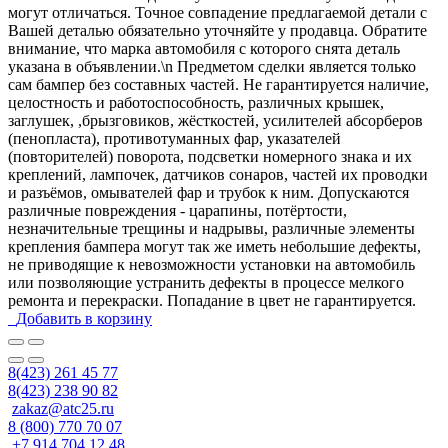
могут отличаться. Точное совпадение предлагаемой детали с
Вашей деталью обязательно уточняйте у продавца. Обратите
внимание, что марка автомобиля с которого снята деталь
указана в объявлении.\n Предметом сделки является только
сам бампер без составных частей. Не гарантируется наличие,
целостность и работоспособность, различных крышек,
заглушек, ,брызговиков, жёсткостей, усилителей абсорберов
(пенопласта), противотуманных фар, указателей
(повторителей) поворота, подсветки номерного знака и их
креплений, лампочек, датчиков сонаров, частей их проводки
и разъёмов, омывателей фар и трубок к ним. Допускаются
различные повреждения - царапины, потёртости,
незначительные трещины и надрывы, различные элементы
крепления бампера могут так же иметь небольшие дефекты,
не приводящие к невозможности установки на автомобиль
или позволяющие устранить дефекты в процессе мелкого
ремонта и перекраски. Попадание в цвет не гарантируется.
Добавить в корзину
8(423) 261 45 77
8(423) 238 90 82
zakaz@atc25.ru
8 (800) 770 70 07
+7 914 704 12 48