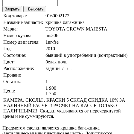
Закрыть
Выбрать
Код товара:
0160002172
Название запчасти:
крышка багажника
Марка:
TOYOTA CROWN MAJESTA
Номер кузова:
urs206
Номер двигателя:
1ur-fse
Год:
2010
Состояние:
бывший в употреблении (контрактный)
Цвет:
белая ночь
Расположение:
задний / / -
Продано
Остаток:
1
1 900
Цена:
1 750
КАМЕРА, СКОЛЫ , КРАСКИ 5 СКЛАД СКИДКА 10% ЗА
НАЛИЧНЫЙ РАСЧЕТ! РАСЧЕТ НА КАССЕ ТОЛЬКО
НАЛИЧНЫМИ! Скидки указываются от перечеркнутой
цены и не суммируются.
Предметом сделки является крышка багажника
(металлическая или пластиковая часть). Допускаются