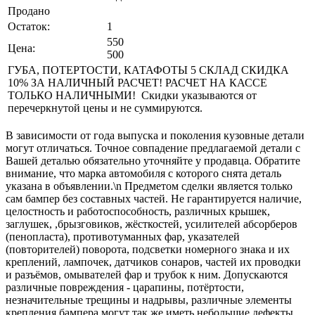
Продано
Остаток:
1
550
Цена:
500
ГУБА, ПОТЕРТОСТИ, КАТАФОТЫ 5 СКЛАД СКИДКА
10% ЗА НАЛИЧНЫЙ РАСЧЕТ! РАСЧЕТ НА КАССЕ
ТОЛЬКО НАЛИЧНЫМИ! Скидки указываются от
перечеркнутой цены и не суммируются.
В зависимости от года выпуска и поколения кузовные детали
могут отличаться. Точное совпадение предлагаемой детали с
Вашей деталью обязательно уточняйте у продавца. Обратите
внимание, что марка автомобиля с которого снята деталь
указана в объявлении.\n Предметом сделки является только
сам бампер без составных частей. Не гарантируется наличие,
целостность и работоспособность, различных крышек,
заглушек, ,брызговиков, жёсткостей, усилителей абсорберов
(пенопласта), противотуманных фар, указателей
(повторителей) поворота, подсветки номерного знака и их
креплений, лампочек, датчиков сонаров, частей их проводки
и разъёмов, омывателей фар и трубок к ним. Допускаются
различные повреждения - царапины, потёртости,
незначительные трещины и надрывы, различные элементы
крепления бампера могут так же иметь небольшие дефекты,