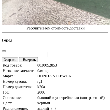
Рассчитываем стоимость доставки
Город
Закрыть
Выбрать
Код товара:
0030052853
Название запчасти:
бампер
Марка:
HONDA STEPWGN
Номер кузова:
rg1
Номер двигателя:
k20a
Год:
2006
Состояние:
бывший в употреблении (контрактный)
Цвет:
черный
Расположение:
задний / / -