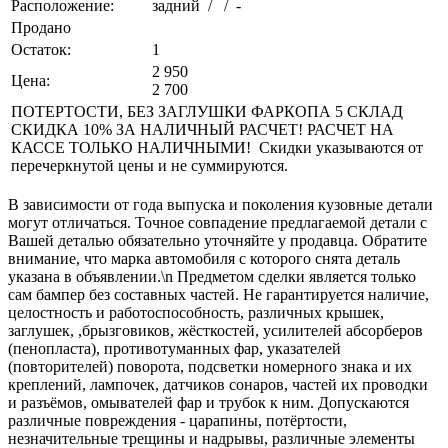
Расположение:
задний / / -
Продано
Остаток:
1
2 950
Цена:
2 700
ПОТЕРТОСТИ, БЕЗ ЗАГЛУШКИ ФАРКОПА 5 СКЛАД
СКИДКА 10% ЗА НАЛИЧНЫЙ РАСЧЕТ! РАСЧЕТ НА
КАССЕ ТОЛЬКО НАЛИЧНЫМИ! Скидки указываются от
перечеркнутой цены и не суммируются.
В зависимости от года выпуска и поколения кузовные детали
могут отличаться. Точное совпадение предлагаемой детали с
Вашей деталью обязательно уточняйте у продавца. Обратите
внимание, что марка автомобиля с которого снята деталь
указана в объявлении.\n Предметом сделки является только
сам бампер без составных частей. Не гарантируется наличие,
целостность и работоспособность, различных крышек,
заглушек, ,брызговиков, жёсткостей, усилителей абсорберов
(пенопласта), противотуманных фар, указателей
(повторителей) поворота, подсветки номерного знака и их
креплений, лампочек, датчиков сонаров, частей их проводки
и разъёмов, омывателей фар и трубок к ним. Допускаются
различные повреждения - царапины, потёртости,
незначительные трещины и надрывы, различные элементы