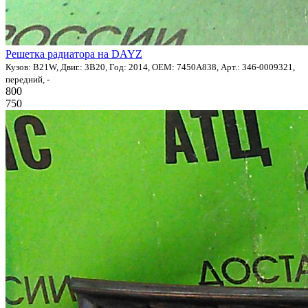
Решетка радиатора на DAYZ
Кузов: B21W, Двиг.: 3B20, Год: 2014, OEM: 7450A838, Арт.: 346-0009321,
передний, -
800
750