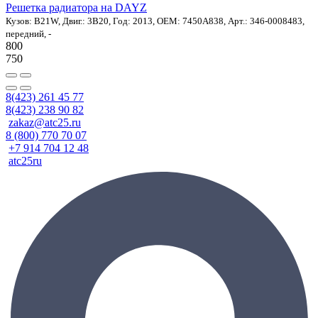
Решетка радиатора на DAYZ
Кузов: B21W, Двиг.: 3B20, Год: 2013, OEM: 7450A838, Арт.: 346-0008483,
передний, -
800
750
8(423) 261 45 77
8(423) 238 90 82
zakaz@atc25.ru
8 (800) 770 70 07
+7 914 704 12 48
atc25ru