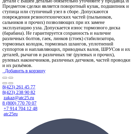
детали с Вашей деталью обязательно уточняйте у продавца.\n
Предметом сделки является поворотный кулак, подшипник и
ступица или ступичный узел в сборе. Допускаются
повреждения резинотехнических частей (пыльников,
сальников и прочих) позволяющих при их замене
эксплуатацию узла. Допускается износ тормозного диска
(барабана). Не гарантируется сохранность и наличие
различных болтов, гаек, линков (стоек) стабилизатора,
тормозных колодок, тормозных шлангов, уплотнений
суппортов и наплавляющих, приводных валов, ШРУСов и их
деталей, рычагов и различных тяг (рулевых и прочих),
рулевых наконечников, различных датчиков, частей проводки
и их разъёмов.
Добавить в корзину
8(423) 261 45 77
8(423) 238 90 82
zakaz@atc25.ru
8 (800) 770 70 07
+7 914 704 12 48
atc25ru