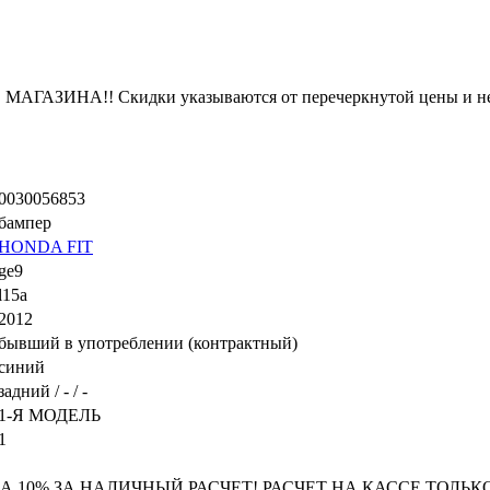
ЗИНА!! Скидки указываются от перечеркнутой цены и не
0030056853
бампер
HONDA FIT
ge9
l15a
2012
бывший в употреблении (контрактный)
синий
задний / - / -
1-Я МОДЕЛЬ
1
 10% ЗА НАЛИЧНЫЙ РАСЧЕТ! РАСЧЕТ НА КАССЕ ТОЛЬКО Н