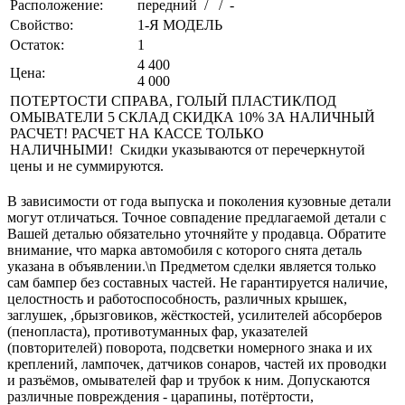
Расположение:
передний / / -
Свойство:
1-Я МОДЕЛЬ
Остаток:
1
4 400
Цена:
4 000
ПОТЕРТОСТИ СПРАВА, ГОЛЫЙ ПЛАСТИК/ПОД
ОМЫВАТЕЛИ 5 СКЛАД СКИДКА 10% ЗА НАЛИЧНЫЙ
РАСЧЕТ! РАСЧЕТ НА КАССЕ ТОЛЬКО
НАЛИЧНЫМИ! Скидки указываются от перечеркнутой
цены и не суммируются.
В зависимости от года выпуска и поколения кузовные детали
могут отличаться. Точное совпадение предлагаемой детали с
Вашей деталью обязательно уточняйте у продавца. Обратите
внимание, что марка автомобиля с которого снята деталь
указана в объявлении.\n Предметом сделки является только
сам бампер без составных частей. Не гарантируется наличие,
целостность и работоспособность, различных крышек,
заглушек, ,брызговиков, жёсткостей, усилителей абсорберов
(пенопласта), противотуманных фар, указателей
(повторителей) поворота, подсветки номерного знака и их
креплений, лампочек, датчиков сонаров, частей их проводки
и разъёмов, омывателей фар и трубок к ним. Допускаются
различные повреждения - царапины, потёртости,