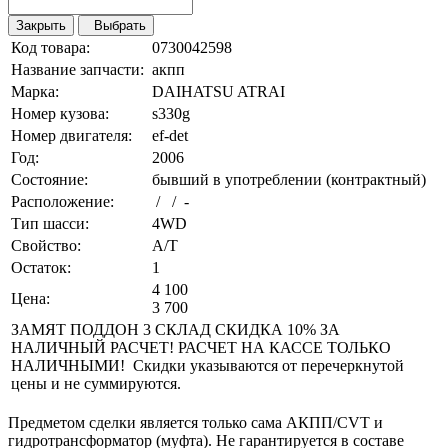
Закрыть
Выбрать
Код товара:
0730042598
Название запчасти:
акпп
Марка:
DAIHATSU ATRAI
Номер кузова:
s330g
Номер двигателя:
ef-det
Год:
2006
Состояние:
бывший в употреблении (контрактный)
Расположение:
/ / -
Тип шасси:
4WD
Свойство:
A/T
Остаток:
1
4 100
Цена:
3 700
ЗАМЯТ ПОДДОН 3 СКЛАД СКИДКА 10% ЗА
НАЛИЧНЫЙ РАСЧЕТ! РАСЧЕТ НА КАССЕ ТОЛЬКО
НАЛИЧНЫМИ! Скидки указываются от перечеркнутой
цены и не суммируются.
Предметом сделки является только сама АКПП/CVT и
гидротрансформатор (муфта). Не гарантируется в составе