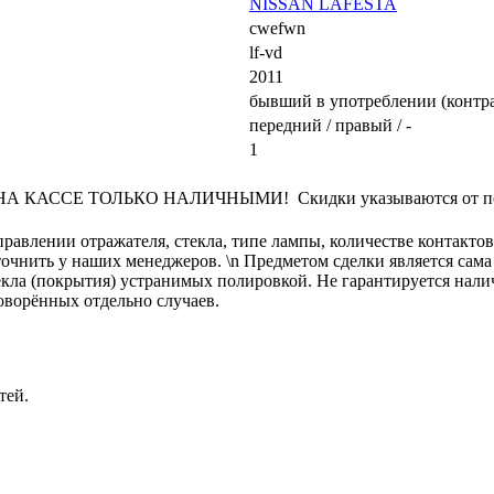
NISSAN LAFESTA
cwefwn
lf-vd
2011
бывший в употреблении (контр
передний / правый / -
1
КАССЕ ТОЛЬКО НАЛИЧНЫМИ! Скидки указываются от переч
равлении отражателя, стекла, типе лампы, количестве контакто
нить у наших менеджеров. \n Предметом сделки является сама ф
кла (покрытия) устранимых полировкой. Не гарантируется налич
оворённых отдельно случаев.
тей.