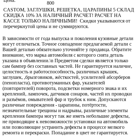
Цена:
800
CASTOM, ЗАГЛУШКИ, РЕШЕТКА, ЦАРАПИНЫ 5 СКЛАД
СКИДКА 10% ЗА НАЛИЧНЫЙ РАСЧЕТ! РАСЧЕТ НА
КАССЕ ТОЛЬКО НАЛИЧНЫМИ! Скидки указываются от
перечеркнутой цены и не суммируются.
В зависимости от года выпуска и поколения кузовные детали
могут отличаться. Точное совпадение предлагаемой детали с
Вашей деталью обязательно уточняйте у продавца. Обратите
внимание, что марка автомобиля с которого снята деталь
указана в объявлении.\n Предметом сделки является только
сам бампер без составных частей. Не гарантируется наличие,
целостность и работоспособность, различных крышек,
заглушек, ,брызговиков, жёсткостей, усилителей абсорберов
(пенопласта), противотуманных фар, указателей
(повторителей) поворота, подсветки номерного знака и их
креплений, лампочек, датчиков сонаров, частей их проводки
и разъёмов, омывателей фар и трубок к ним. Допускаются
различные повреждения - царапины, потёртости,
незначительные трещины и надрывы, различные элементы
крепления бампера могут так же иметь небольшие дефекты,
не приводящие к невозможности установки на автомобиль
или позволяющие устранить дефекты в процессе мелкого
ремонта и перекраски. Попадание в цвет не гарантируется.