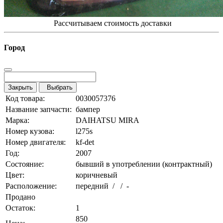
Рассчитываем стоимость доставки
Город
Закрыть
Выбрать
Код товара:
0030057376
Название запчасти:
бампер
Марка:
DAIHATSU MIRA
Номер кузова:
l275s
Номер двигателя:
kf-det
Год:
2007
Состояние:
бывший в употреблении (контрактный)
Цвет:
коричневый
Расположение:
передний / / -
Продано
Остаток:
1
850