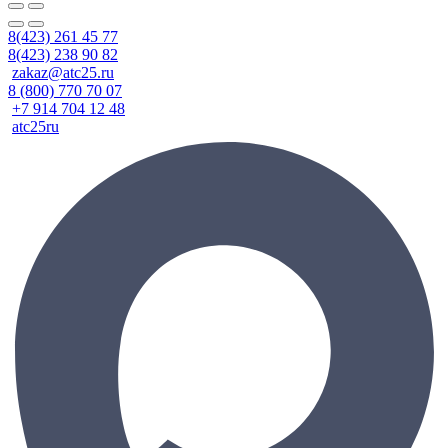
8(423) 261 45 77
8(423) 238 90 82
zakaz@atc25.ru
8 (800) 770 70 07
+7 914 704 12 48
atc25ru