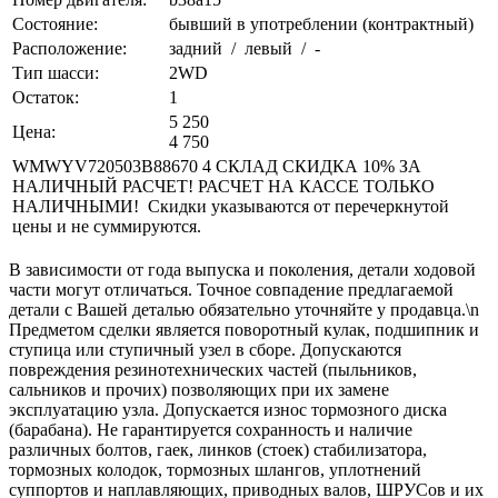
Состояние:
бывший в употреблении (контрактный)
Расположение:
задний / левый / -
Тип шасси:
2WD
Остаток:
1
5 250
Цена:
4 750
WMWYV720503B88670 4 СКЛАД СКИДКА 10% ЗА
НАЛИЧНЫЙ РАСЧЕТ! РАСЧЕТ НА КАССЕ ТОЛЬКО
НАЛИЧНЫМИ! Скидки указываются от перечеркнутой
цены и не суммируются.
В зависимости от года выпуска и поколения, детали ходовой
части могут отличаться. Точное совпадение предлагаемой
детали с Вашей деталью обязательно уточняйте у продавца.\n
Предметом сделки является поворотный кулак, подшипник и
ступица или ступичный узел в сборе. Допускаются
повреждения резинотехнических частей (пыльников,
сальников и прочих) позволяющих при их замене
эксплуатацию узла. Допускается износ тормозного диска
(барабана). Не гарантируется сохранность и наличие
различных болтов, гаек, линков (стоек) стабилизатора,
тормозных колодок, тормозных шлангов, уплотнений
суппортов и наплавляющих, приводных валов, ШРУСов и их