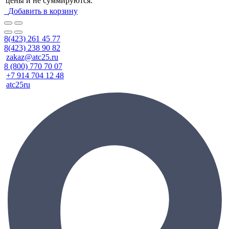
цены и не суммируются.
Добавить в корзину
8(423) 261 45 77
8(423) 238 90 82
zakaz@atc25.ru
8 (800) 770 70 07
+7 914 704 12 48
atc25ru