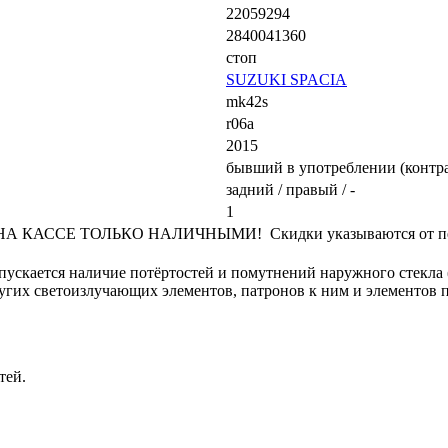
22059294
2840041360
стоп
SUZUKI SPACIA
mk42s
r06a
2015
бывший в употреблении (контр
задний / правый / -
1
КАССЕ ТОЛЬКО НАЛИЧНЫМИ! Скидки указываются от переч
допускается наличие потёртостей и помутнений наружного стекл
ругих светоизлучающих элементов, патронов к ним и элементов 
тей.