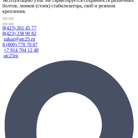
эксплуатацию узла. Не гарантируется сохранность различных
болтов, линков (стоек) стабилизатора, скоб и резинок
крепления.
8(423) 261 45 77
8(423) 238 90 82
zakaz@atc25.ru
8 (800) 770 70 07
+7 914 704 12 48
atc25ru