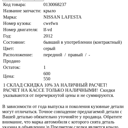
Код товара:
0130068237
Название запчасти:
крыло
Марка:
NISSAN LAFESTA
Номер кузова:
cwefwn
Номер двигателя:
lf-vd
Год:
2012
Состояние:
бывший в употреблении (контрактный)
Цвет:
серый
Расположение:
передний / правый / -
Продано
Остаток:
1
600
Цена:
550
1 СКЛАД СКИДКА 10% ЗА НАЛИЧНЫЙ РАСЧЕТ!
РАСЧЕТ НА КАССЕ ТОЛЬКО НАЛИЧНЫМИ! Скидки
указываются от перечеркнутой цены и не суммируются.
В зависимости от года выпуска и поколения кузовные детали
могут отличаться. Точное совпадение предлагаемой детали с
Вашей деталью обязательно уточняйте у продавца. Обратите
внимание, что марка автомобиля с которого снята деталь
указана в объявлении.\n Предметом сделки является крыло