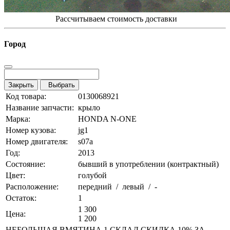
Рассчитываем стоимость доставки
Город
Закрыть
Выбрать
Код товара:
0130068921
Название запчасти:
крыло
Марка:
HONDA N-ONE
Номер кузова:
jg1
Номер двигателя:
s07a
Год:
2013
Состояние:
бывший в употреблении (контрактный)
Цвет:
голубой
Расположение:
передний / левый / -
Остаток:
1
1 300
Цена:
1 200
НЕБОЛЬШАЯ ВМЯТИНА 1 СКЛАД СКИДКА 10% ЗА