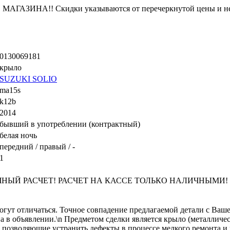
ЗИНА!! Скидки указываются от перечеркнутой цены и не
0130069181
крыло
SUZUKI SOLIO
ma15s
k12b
2014
бывший в употреблении (контрактный)
белая ночь
передний / правый / -
1
Й РАСЧЕТ! РАСЧЕТ НА КАССЕ ТОЛЬКО НАЛИЧНЫМИ! Скидки
огут отличаться. Точное совпадение предлагаемой детали с Ваше
на в объявлении.\n Предметом сделки является крыло (металличе
позволяющие устранить дефекты в процессе мелкого ремонта и п