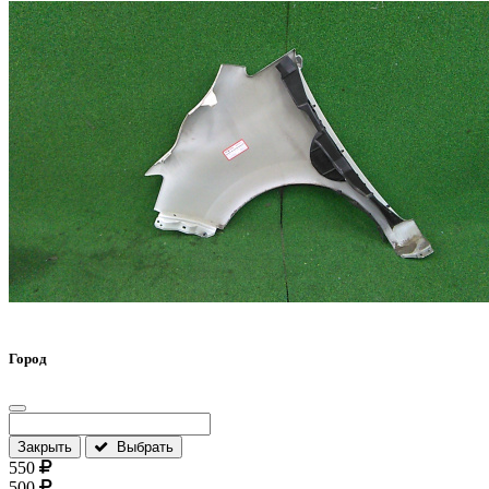
Город
Закрыть
Выбрать
550
500