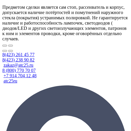
Предметом сделки является сам стоп, рассеиватель и корпус,
допускается наличие потёртостей и помутнений наружного
стекла (покрытия) устранимых полировкой. Не гарантируется
наличие и работоспособность лампочек, светодиодов (
диодов/LED и других светоизлучающих элементов, патронов
к ним и элементов проводки, кроме оговорённых отдельно
случаев.
8(423) 261 45 77
8(423) 238 90 82
zakaz@atc25.ru
8 (800) 770 70 07
+7 914 704 12 48
atc25ru