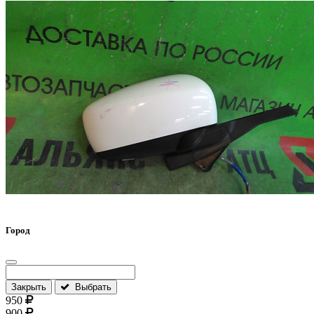
Город
Закрыть
Выбрать
950
900