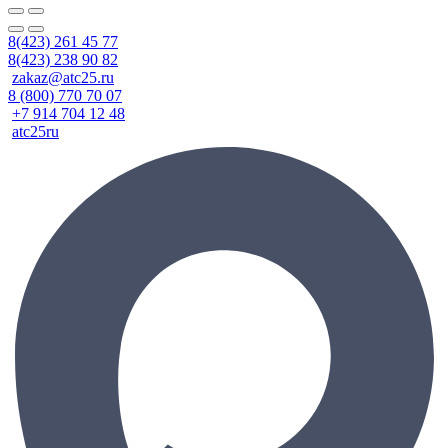
8(423) 261 45 77
8(423) 238 90 82
zakaz@atc25.ru
8 (800) 770 70 07
+7 914 704 12 48
atc25ru