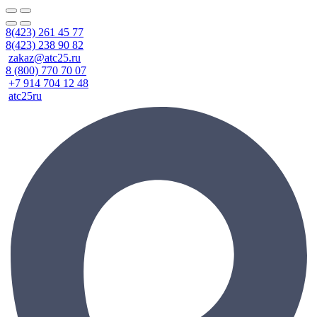
8(423) 261 45 77
8(423) 238 90 82
zakaz@atc25.ru
8 (800) 770 70 07
+7 914 704 12 48
atc25ru