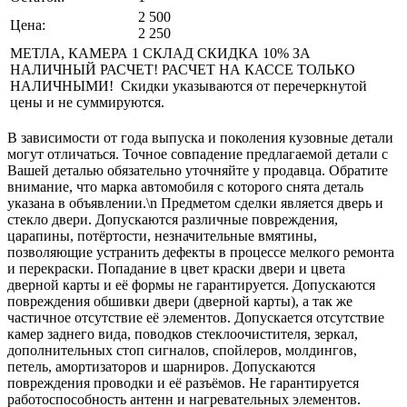
2 500
Цена:
2 250
МЕТЛА, КАМЕРА 1 СКЛАД СКИДКА 10% ЗА
НАЛИЧНЫЙ РАСЧЕТ! РАСЧЕТ НА КАССЕ ТОЛЬКО
НАЛИЧНЫМИ! Скидки указываются от перечеркнутой
цены и не суммируются.
В зависимости от года выпуска и поколения кузовные детали
могут отличаться. Точное совпадение предлагаемой детали с
Вашей деталью обязательно уточняйте у продавца. Обратите
внимание, что марка автомобиля с которого снята деталь
указана в объявлении.\n Предметом сделки является дверь и
стекло двери. Допускаются различные повреждения,
царапины, потёртости, незначительные вмятины,
позволяющие устранить дефекты в процессе мелкого ремонта
и перекраски. Попадание в цвет краски двери и цвета
дверной карты и её формы не гарантируется. Допускаются
повреждения обшивки двери (дверной карты), а так же
частичное отсутствие её элементов. Допускается отсутствие
камер заднего вида, поводков стеклоочистителя, зеркал,
дополнительных стоп сигналов, спойлеров, молдингов,
петель, амортизаторов и шарниров. Допускаются
повреждения проводки и её разъёмов. Не гарантируется
работоспособность антенн и нагревательных элементов.