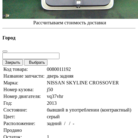
Рассчитываем стоимость доставки
Город
Закрыть
Выбрать
Код товара:
0080011192
Название запчасти:
дверь задняя
Марка:
NISSAN SKYLINE CROSSOVER
Номер кузова:
j50
Номер двигателя:
vq37vhr
Год:
2013
Состояние:
бывший в употреблении (контрактный)
Цвет:
серый
Расположение:
задний / / -
Продано
Остаток:
1