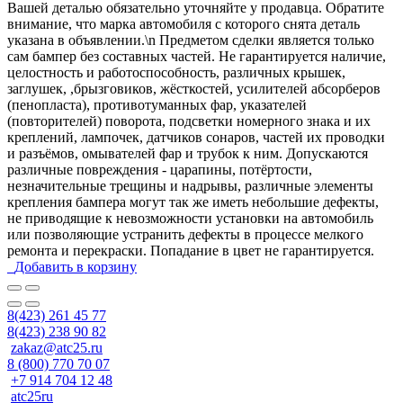
Вашей деталью обязательно уточняйте у продавца. Обратите
внимание, что марка автомобиля с которого снята деталь
указана в объявлении.\n Предметом сделки является только
сам бампер без составных частей. Не гарантируется наличие,
целостность и работоспособность, различных крышек,
заглушек, ,брызговиков, жёсткостей, усилителей абсорберов
(пенопласта), противотуманных фар, указателей
(повторителей) поворота, подсветки номерного знака и их
креплений, лампочек, датчиков сонаров, частей их проводки
и разъёмов, омывателей фар и трубок к ним. Допускаются
различные повреждения - царапины, потёртости,
незначительные трещины и надрывы, различные элементы
крепления бампера могут так же иметь небольшие дефекты,
не приводящие к невозможности установки на автомобиль
или позволяющие устранить дефекты в процессе мелкого
ремонта и перекраски. Попадание в цвет не гарантируется.
Добавить в корзину
8(423) 261 45 77
8(423) 238 90 82
zakaz@atc25.ru
8 (800) 770 70 07
+7 914 704 12 48
atc25ru