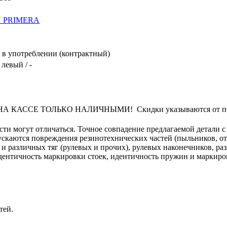
N PRIMERA
в употреблении (контрактный)
 левый / -
КАССЕ ТОЛЬКО НАЛИЧНЫМИ! Скидки указываются от переч
сти могут отличаться. Точное совпадение предлагаемой детали с
пускаются повреждения резинотехнических частей (пыльников, о
 и различных тяг (рулевых и прочих), рулевых наконечников, ра
 идентичность маркировки стоек, идентичность пружин и маркиро
тей.