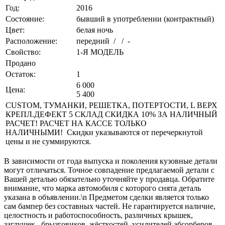
Год:
2016
Состояние:
бывший в употреблении (контрактный)
Цвет:
белая ночь
Расположение:
передний / / -
Свойство:
1-Я МОДЕЛЬ
Продано
Остаток:
1
6 000
Цена:
5 400
CUSTOM, ТУМАНКИ, РЕШЕТКА, ПОТЕРТОСТИ, L ВЕРХ
КРЕПЛ.ДЕФЕКТ 5 СКЛАД СКИДКА 10% ЗА НАЛИЧНЫЙ
РАСЧЕТ! РАСЧЕТ НА КАССЕ ТОЛЬКО
НАЛИЧНЫМИ! Скидки указываются от перечеркнутой
цены и не суммируются.
В зависимости от года выпуска и поколения кузовные детали
могут отличаться. Точное совпадение предлагаемой детали с
Вашей деталью обязательно уточняйте у продавца. Обратите
внимание, что марка автомобиля с которого снята деталь
указана в объявлении.\n Предметом сделки является только
сам бампер без составных частей. Не гарантируется наличие,
целостность и работоспособность, различных крышек,
заглушек, ,брызговиков, жёсткостей, усилителей абсорберов