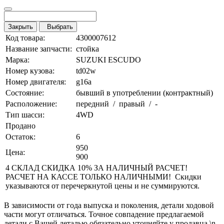
Закрыть
Выбрать
Код товара:
4300007612
Название запчасти:
стойка
Марка:
SUZUKI ESCUDO
Номер кузова:
td02w
Номер двигателя:
g16a
Состояние:
бывший в употреблении (контрактный)
Расположение:
передний / правый / -
Тип шасси:
4WD
Продано
Остаток:
6
950
Цена:
900
4 СКЛАД СКИДКА 10% ЗА НАЛИЧНЫЙ РАСЧЕТ!
РАСЧЕТ НА КАССЕ ТОЛЬКО НАЛИЧНЫМИ! Скидки
указываются от перечеркнутой цены и не суммируются.
В зависимости от года выпуска и поколения, детали ходовой
части могут отличаться. Точное совпадение предлагаемой
детали с Вашей деталью обязательно уточняйте у продавца.\n