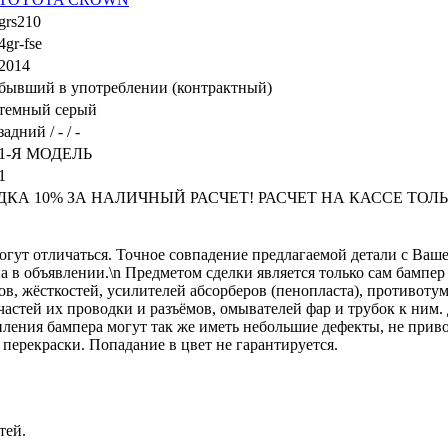
grs210
4gr-fse
2014
бывший в употреблении (контрактный)
темный серый
задний / - / -
1-Я МОДЕЛЬ
1
А 10% ЗА НАЛИЧНЫЙ РАСЧЕТ! РАСЧЕТ НА КАССЕ ТОЛЬКО 
огут отличаться. Точное совпадение предлагаемой детали с Ваше
на в объявлении.\n Предметом сделки является только сам бампер
ов, жёсткостей, усилителей абсорберов (пенопласта), противоту
 частей их проводки и разъёмов, омывателей фар и трубок к ним
ления бампера могут так же иметь небольшие дефекты, не прив
перекраски. Попадание в цвет не гарантируется.
тей.