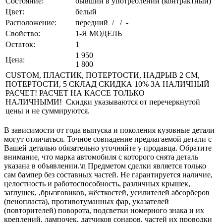
Состояние:
бывший в употреблении (контрактный)
Цвет:
белый
Расположение:
передний / / -
Свойство:
1-Я МОДЕЛЬ
Остаток:
1
1 950
Цена:
1 800
CUSTOM, ПЛАСТИК, ПОТЕРТОСТИ, НАДРЫВ 2 СМ,
ПОТЕРТОСТИ, 5 СКЛАД СКИДКА 10% ЗА НАЛИЧНЫЙ
РАСЧЕТ! РАСЧЕТ НА КАССЕ ТОЛЬКО
НАЛИЧНЫМИ! Скидки указываются от перечеркнутой
цены и не суммируются.
В зависимости от года выпуска и поколения кузовные детали
могут отличаться. Точное совпадение предлагаемой детали с
Вашей деталью обязательно уточняйте у продавца. Обратите
внимание, что марка автомобиля с которого снята деталь
указана в объявлении.\n Предметом сделки является только
сам бампер без составных частей. Не гарантируется наличие,
целостность и работоспособность, различных крышек,
заглушек, ,брызговиков, жёсткостей, усилителей абсорберов
(пенопласта), противотуманных фар, указателей
(повторителей) поворота, подсветки номерного знака и их
креплений, лампочек, датчиков сонаров, частей их проводки