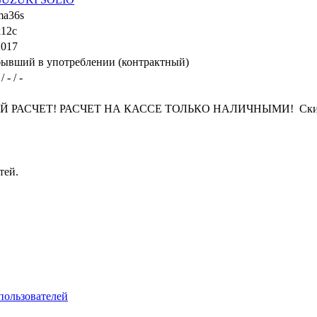
ma36s
k12c
2017
бывший в употреблении (контрактный)
 / - / -
1
СЧЕТ! РАСЧЕТ НА КАССЕ ТОЛЬКО НАЛИЧНЫМИ! Скидки ука
тей.
пользователей