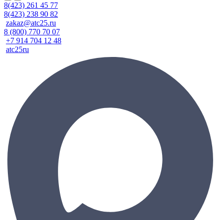
8(423) 261 45 77
8(423) 238 90 82
zakaz@atc25.ru
8 (800) 770 70 07
+7 914 704 12 48
atc25ru