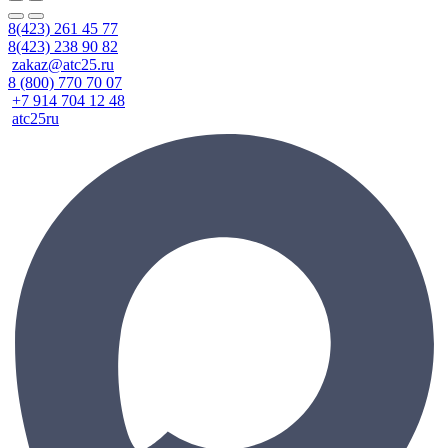
8(423) 261 45 77
8(423) 238 90 82
zakaz@atc25.ru
8 (800) 770 70 07
+7 914 704 12 48
atc25ru