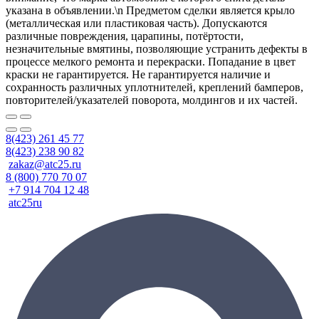
указана в объявлении.\n Предметом сделки является крыло
(металлическая или пластиковая часть). Допускаются
различные повреждения, царапины, потёртости,
незначительные вмятины, позволяющие устранить дефекты в
процессе мелкого ремонта и перекраски. Попадание в цвет
краски не гарантируется. Не гарантируется наличие и
сохранность различных уплотнителей, креплений бамперов,
повторителей/указателей поворота, молдингов и их частей.
8(423) 261 45 77
8(423) 238 90 82
zakaz@atc25.ru
8 (800) 770 70 07
+7 914 704 12 48
atc25ru