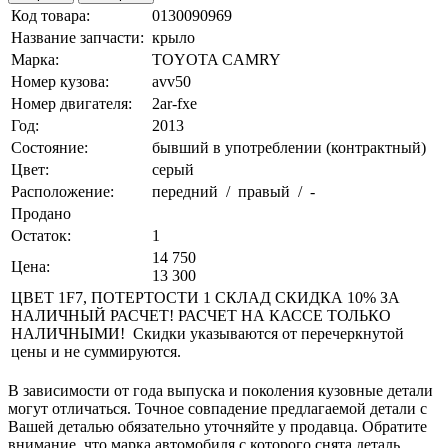
Код товара:
0130090969
Название запчасти:
крыло
Марка:
TOYOTA CAMRY
Номер кузова:
avv50
Номер двигателя:
2ar-fxe
Год:
2013
Состояние:
бывший в употреблении (контрактный)
Цвет:
серый
Расположение:
передний / правый / -
Продано
Остаток:
1
14 750
Цена:
13 300
ЦВЕТ 1F7, ПОТЕРТОСТИ 1 СКЛАД СКИДКА 10% ЗА
НАЛИЧНЫЙ РАСЧЕТ! РАСЧЕТ НА КАССЕ ТОЛЬКО
НАЛИЧНЫМИ! Скидки указываются от перечеркнутой
цены и не суммируются.
В зависимости от года выпуска и поколения кузовные детали
могут отличаться. Точное совпадение предлагаемой детали с
Вашей деталью обязательно уточняйте у продавца. Обратите
внимание, что марка автомобиля с которого снята деталь