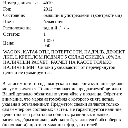
Номер двигателя:
4b10
Год:
2012
Состояние:
бывший в употреблении (контрактный)
Цвет:
белая ночь
Расположение:
задний / / -
Остаток:
1
1 050
Цена:
950
WAGON, КАТАФОТЫ, ПОТЕРТОСТИ, НАДРЫВ, ДЕФЕКТ
ЛКП, L КРЕП.ЛОМ,ПОДМЯТ 5 СКЛАД СКИДКА 10% ЗА
НАЛИЧНЫЙ РАСЧЕТ! РАСЧЕТ НА КАССЕ ТОЛЬКО
НАЛИЧНЫМИ! Скидки указываются от перечеркнутой
цены и не суммируются.
В зависимости от года выпуска и поколения кузовные детали
могут отличаться. Точное совпадение предлагаемой детали с
Вашей деталью обязательно уточняйте у продавца. Обратите
внимание, что марка автомобиля с которого снята деталь
указана в объявлении.\n Предметом сделки является только
сам бампер без составных частей. Не гарантируется наличие,
целостность и работоспособность, различных крышек,
заглушек, ,брызговиков, жёсткостей, усилителей абсорберов
(пенопласта), противотуманных фар, указателей