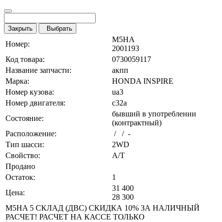
Закрыть
Выбрать
M5HA
Номер:
2001193
Код товара:
0730059117
Название запчасти:
акпп
Марка:
HONDA INSPIRE
Номер кузова:
ua3
Номер двигателя:
c32a
бывший в употреблении
Состояние:
(контрактный)
Расположение:
/ / -
Тип шасси:
2WD
Свойство:
A/T
Продано
Остаток:
1
31 400
Цена:
28 300
M5HA 5 СКЛАД (ДВС) СКИДКА 10% ЗА НАЛИЧНЫЙ
РАСЧЕТ! РАСЧЕТ НА КАССЕ ТОЛЬКО