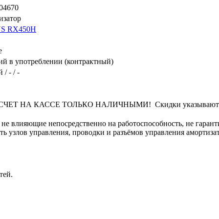
04670
изатор
S RX450H
e
й в употреблении (контрактный)
/ - / -
Т НА КАССЕ ТОЛЬКО НАЛИЧНЫМИ! Скидки указываются от 
не влияющие непосредственно на работоспособность, не гарант
сть узлов управления, проводки и разъёмов управления амортиза
тей.