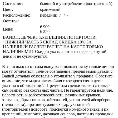
Состояние:
бывший в употреблении (контрактный)
Цвет:
оранжевый
Расположение:
передний / / -
Остаток:
1
6 900
Цена:
6 250
BANDIT, ДЕФЕКТ КРЕПЛЕНИЯ, ПОТЕРТОСТИ,
+НИЖНЯЯ ЧАСТЬ 5 СКЛАД СКИДКА 10% ЗА
НАЛИЧНЫЙ РАСЧЕТ! РАСЧЕТ НА КАССЕ ТОЛЬКО
НАЛИЧНЫМИ! Скидки указываются от перечеркнутой
цены и не суммируются.
В зависимости от года выпуска и поколения кузовные детали
могут отличаться. Точное совпадение предлагаемой детали с
Вашей деталью обязательно уточняйте у продавца. Обратите
внимание, что марка автомобиля с которого снята деталь
указана в объявлении.\n Предметом сделки является только
сам бампер без составных частей. Не гарантируется наличие,
целостность и работоспособность, различных крышек,
заглушек, ,брызговиков, жёсткостей, усилителей абсорберов
(пенопласта), противотуманных фар, указателей
(повторителей) поворота, подсветки номерного знака и их
креплений, лампочек, датчиков сонаров, частей их проводки