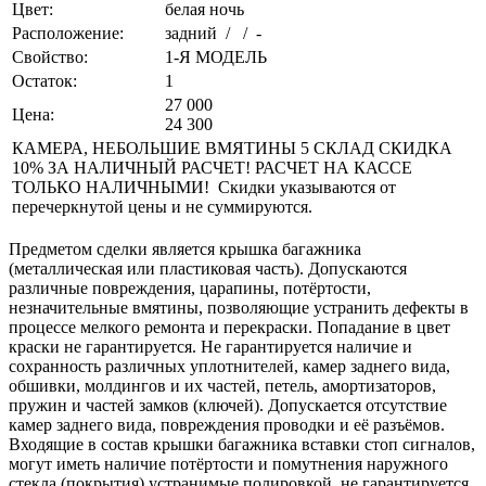
Цвет:
белая ночь
Расположение:
задний / / -
Свойство:
1-Я МОДЕЛЬ
Остаток:
1
27 000
Цена:
24 300
КАМЕРА, НЕБОЛЬШИЕ ВМЯТИНЫ 5 СКЛАД СКИДКА
10% ЗА НАЛИЧНЫЙ РАСЧЕТ! РАСЧЕТ НА КАССЕ
ТОЛЬКО НАЛИЧНЫМИ! Скидки указываются от
перечеркнутой цены и не суммируются.
Предметом сделки является крышка багажника
(металлическая или пластиковая часть). Допускаются
различные повреждения, царапины, потёртости,
незначительные вмятины, позволяющие устранить дефекты в
процессе мелкого ремонта и перекраски. Попадание в цвет
краски не гарантируется. Не гарантируется наличие и
сохранность различных уплотнителей, камер заднего вида,
обшивки, молдингов и их частей, петель, амортизаторов,
пружин и частей замков (ключей). Допускается отсутствие
камер заднего вида, повреждения проводки и её разъёмов.
Входящие в состав крышки багажника вставки стоп сигналов,
могут иметь наличие потёртости и помутнения наружного
стекла (покрытия) устранимые полировкой, не гарантируется