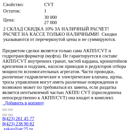
Свойство:
CVT
Остаток:
1
30 000
Цена:
27 000
2 СКЛАД СКИДКА 10% ЗА НАЛИЧНЫЙ РАСЧЕТ!
РАСЧЕТ НА КАССЕ ТОЛЬКО НАЛИЧНЫМИ! Скидки
указываются от перечеркнутой цены и не суммируются.
Предметом сделки является только сама АКПП/CVT и
гидротрансформатор (муфта). Не гарантируется в составе
АКПП/CVT внутренних гранат, частей кардана, кронштейнов
крепления и подушек, насосов приводов и редукторов отбора
мощности вспомогательных агрегатов. Части проводки,
различные гидравлические и электрические клапана, щупы,
тросы управления могут иметь различные повреждения и
возможно может по требоваться их замена, если раздатка
является неотъемлемой частью АКПП/ CVT (присоединена
непосредственно к АКПП/CVT) она входит в комплект.
Добавить в корзину
8(423) 261 45 77
8(423) 238 90 82
zakaz@atc25.ru