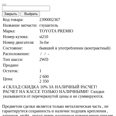
Закрыть
Выбрать
Код товара:
2390002367
Название запчасти:
глушитель
Марка:
TOYOTA PREMIO
Номер кузова:
st210
Номер двигателя:
3s-fse
Состояние:
бывший в употреблении (контрактный)
Расположение:
/ / -
Тип шасси:
2WD
Продано
Остаток:
1
2 600
Цена:
2 350
4 СКЛАД СКИДКА 10% ЗА НАЛИЧНЫЙ РАСЧЕТ!
РАСЧЕТ НА КАССЕ ТОЛЬКО НАЛИЧНЫМИ! Скидки
указываются от перечеркнутой цены и не суммируются.
Предметом сделки является только металлическая часть , не
гарантирутеся сохранность и наличие подушек крепления ,
датчиков, муфт , могут иметь различные повреждения шпилек