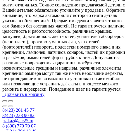
могут отличаться. Точное совпадение предлагаемой детали с
Вашей деталью обязательно уточняйте у продавца. Обратите
внимание, что марка автомобиля с которого снята деталь
указана в объявлении.\n Предметом сделки является только
сам бампер без составных частей. Не гарантируется наличие,
целостность и работоспособность, различных крышек,
заглушек, ,брызговиков, жёсткостей, усилителей абсорберов
(пенопласта), противотуманных фар, указателей
(повторителей) поворота, подсветки номерного знака и их
креплений, лампочек, датчиков сонаров, частей их проводки
и разъёмов, омывателей фар и трубок к ним. Допускаются
различные повреждения - царапины, потёртости,
незначительные трещины и надрывы, различные элементы
крепления бампера могут так же иметь небольшие дефекты,
не приводящие к невозможности установки на автомобиль
или позволяющие устранить дефекты в процессе мелкого
ремонта и перекраски. Попадание в цвет не гарантируется.
Добавить в корзину
8(423) 261 45 77
8(423) 238 90 82
zakaz@atc25.ru
8 (800) 770 70 07