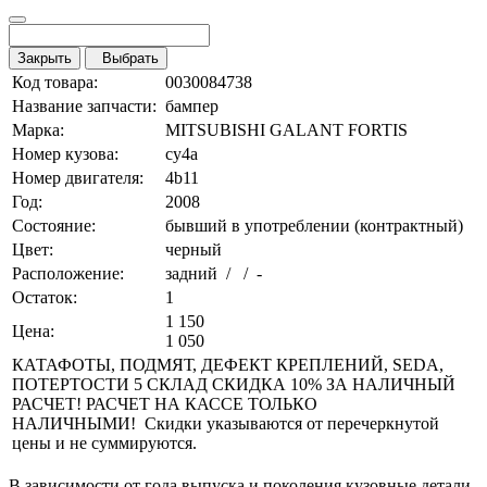
Закрыть
Выбрать
Код товара:
0030084738
Название запчасти:
бампер
Марка:
MITSUBISHI GALANT FORTIS
Номер кузова:
cy4a
Номер двигателя:
4b11
Год:
2008
Состояние:
бывший в употреблении (контрактный)
Цвет:
черный
Расположение:
задний / / -
Остаток:
1
1 150
Цена:
1 050
КАТАФОТЫ, ПОДМЯТ, ДЕФЕКТ КРЕПЛЕНИЙ, SEDA,
ПОТЕРТОСТИ 5 СКЛАД СКИДКА 10% ЗА НАЛИЧНЫЙ
РАСЧЕТ! РАСЧЕТ НА КАССЕ ТОЛЬКО
НАЛИЧНЫМИ! Скидки указываются от перечеркнутой
цены и не суммируются.
В зависимости от года выпуска и поколения кузовные детали