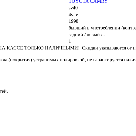
TOYOTA CAMRY
sv40
4s-fe
1998
бывший в употреблении (контр
задний / левый / -
1
КАССЕ ТОЛЬКО НАЛИЧНЫМИ! Скидки указываются от переч
кла (покрытия) устранимых полировкой, не гарантируется налич
тей.