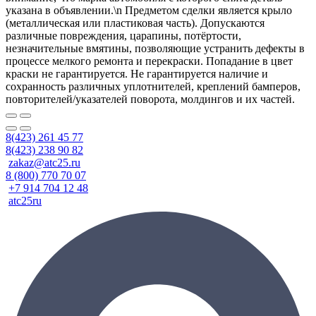
указана в объявлении.\n Предметом сделки является крыло
(металлическая или пластиковая часть). Допускаются
различные повреждения, царапины, потёртости,
незначительные вмятины, позволяющие устранить дефекты в
процессе мелкого ремонта и перекраски. Попадание в цвет
краски не гарантируется. Не гарантируется наличие и
сохранность различных уплотнителей, креплений бамперов,
повторителей/указателей поворота, молдингов и их частей.
8(423) 261 45 77
8(423) 238 90 82
zakaz@atc25.ru
8 (800) 770 70 07
+7 914 704 12 48
atc25ru