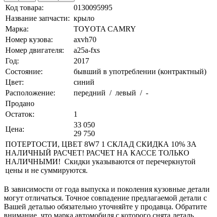
Код товара:
0130095995
Название запчасти:
крыло
Марка:
TOYOTA CAMRY
Номер кузова:
axvh70
Номер двигателя:
a25a-fxs
Год:
2017
Состояние:
бывший в употреблении (контрактный)
Цвет:
синий
Расположение:
передний / левый / -
Продано
Остаток:
1
33 050
Цена:
29 750
ПОТЕРТОСТИ, ЦВЕТ 8W7 1 СКЛАД СКИДКА 10% ЗА
НАЛИЧНЫЙ РАСЧЕТ! РАСЧЕТ НА КАССЕ ТОЛЬКО
НАЛИЧНЫМИ! Скидки указываются от перечеркнутой
цены и не суммируются.
В зависимости от года выпуска и поколения кузовные детали
могут отличаться. Точное совпадение предлагаемой детали с
Вашей деталью обязательно уточняйте у продавца. Обратите
внимание, что марка автомобиля с которого снята деталь