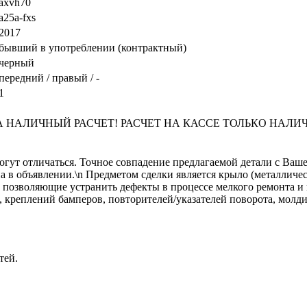
axvh70
a25a-fxs
2017
бывший в употреблении (контрактный)
черный
передний / правый / -
1
АЛИЧНЫЙ РАСЧЕТ! РАСЧЕТ НА КАССЕ ТОЛЬКО НАЛИЧНЫМИ!
огут отличаться. Точное совпадение предлагаемой детали с Ваше
на в объявлении.\n Предметом сделки является крыло (металличе
позволяющие устранить дефекты в процессе мелкого ремонта и п
 креплений бамперов, повторителей/указателей поворота, молди
тей.