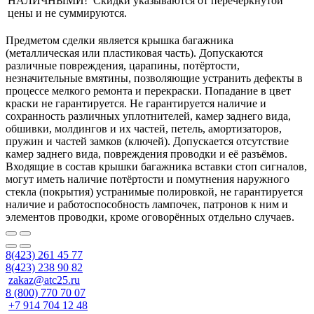
НАЛИЧНЫМИ! Скидки указываются от перечеркнутой
цены и не суммируются.
Предметом сделки является крышка багажника
(металлическая или пластиковая часть). Допускаются
различные повреждения, царапины, потёртости,
незначительные вмятины, позволяющие устранить дефекты в
процессе мелкого ремонта и перекраски. Попадание в цвет
краски не гарантируется. Не гарантируется наличие и
сохранность различных уплотнителей, камер заднего вида,
обшивки, молдингов и их частей, петель, амортизаторов,
пружин и частей замков (ключей). Допускается отсутствие
камер заднего вида, повреждения проводки и её разъёмов.
Входящие в состав крышки багажника вставки стоп сигналов,
могут иметь наличие потёртости и помутнения наружного
стекла (покрытия) устранимые полировкой, не гарантируется
наличие и работоспособность лампочек, патронов к ним и
элементов проводки, кроме оговорённых отдельно случаев.
8(423) 261 45 77
8(423) 238 90 82
zakaz@atc25.ru
8 (800) 770 70 07
+7 914 704 12 48