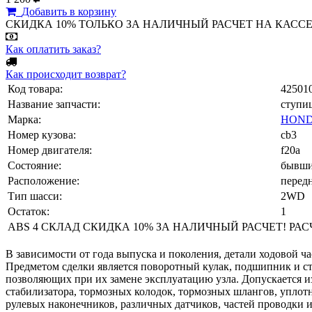
Добавить в корзину
СКИДКА 10% ТОЛЬКО ЗА НАЛИЧНЫЙ РАСЧЕТ НА КАССЕ МАГА
Как оплатить заказ?
Как происходит возврат?
Код товара:
42501
Название запчасти:
ступи
Марка:
HOND
Номер кузова:
cb3
Номер двигателя:
f20a
Состояние:
бывши
Расположение:
передн
Тип шасси:
2WD
Остаток:
1
ABS 4 СКЛАД СКИДКА 10% ЗА НАЛИЧНЫЙ РАСЧЕТ! РАСЧЕТ
В зависимости от года выпуска и поколения, детали ходовой ча
Предметом сделки является поворотный кулак, подшипник и ст
позволяющих при их замене эксплуатацию узла. Допускается изн
стабилизатора, тормозных колодок, тормозных шлангов, уплот
рулевых наконечников, различных датчиков, частей проводки и