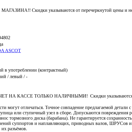
ЗИНА!! Скидки указываются от перечеркнутой цены и не
04802
ца
A ASCOT
й в употреблении (контрактный)
ий / левый / -
 НА КАССЕ ТОЛЬКО НАЛИЧНЫМИ! Скидки указываются от п
сти могут отличаться. Точное совпадение предлагаемой детали с
упица или ступичный узел в сборе. Допускаются повреждения р
ос тормозного диска (барабана). Не гарантируется сохранность 
нений суппортов и наплавляющих, приводных валов, ШРУСов и и
 их разъёмов.