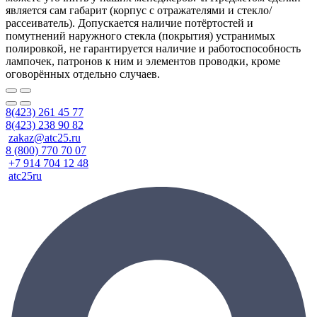
является сам габарит (корпус с отражателями и стекло/
рассеиватель). Допускается наличие потёртостей и
помутнений наружного стекла (покрытия) устранимых
полировкой, не гарантируется наличие и работоспособность
лампочек, патронов к ним и элементов проводки, кроме
оговорённых отдельно случаев.
8(423) 261 45 77
8(423) 238 90 82
zakaz@atc25.ru
8 (800) 770 70 07
+7 914 704 12 48
atc25ru