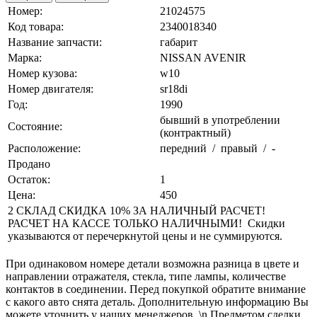
Номер:
21024575
Код товара:
2340018340
Название запчасти:
габарит
Марка:
NISSAN AVENIR
Номер кузова:
w10
Номер двигателя:
sr18di
Год:
1990
бывший в употреблении
Состояние:
(контрактный)
Расположение:
передний / правый / -
Продано
Остаток:
1
Цена:
450
2 СКЛАД СКИДКА 10% ЗА НАЛИЧНЫЙ РАСЧЕТ!
РАСЧЕТ НА КАССЕ ТОЛЬКО НАЛИЧНЫМИ! Скидки
указываются от перечеркнутой цены и не суммируются.
При одинаковом номере детали возможна разница в цвете и
направлении отражателя, стекла, типе лампы, количестве
контактов в соединении. Перед покупкой обратите внимание
с какого авто снята деталь. Дополнительную информацию Вы
можете уточнить у наших менеджеров. \n Предметом сделки