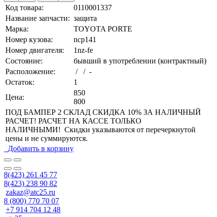
Код товара:
0110001337
Название запчасти:
защита
Марка:
TOYOTA PORTE
Номер кузова:
ncp141
Номер двигателя:
1nz-fe
Состояние:
бывший в употреблении (контрактный)
Расположение:
/ / -
Остаток:
1
850
Цена:
800
ПОД БАМПЕР 2 СКЛАД СКИДКА 10% ЗА НАЛИЧНЫЙ
РАСЧЕТ! РАСЧЕТ НА КАССЕ ТОЛЬКО
НАЛИЧНЫМИ! Скидки указываются от перечеркнутой
цены и не суммируются.
Добавить в корзину
8(423) 261 45 77
8(423) 238 90 82
zakaz@atc25.ru
8 (800) 770 70 07
+7 914 704 12 48