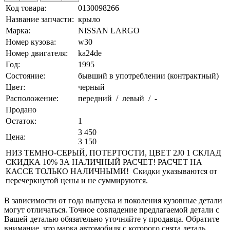
Код товара:
0130098266
Название запчасти:
крыло
Марка:
NISSAN LARGO
Номер кузова:
w30
Номер двигателя:
ka24de
Год:
1995
Состояние:
бывший в употреблении (контрактный)
Цвет:
черный
Расположение:
передний / левый / -
Продано
Остаток:
1
3 450
Цена:
3 150
НИЗ ТЕМНО-СЕРЫЙ, ПОТЕРТОСТИ, ЦВЕТ 2J0 1 СКЛАД
СКИДКА 10% ЗА НАЛИЧНЫЙ РАСЧЕТ! РАСЧЕТ НА
КАССЕ ТОЛЬКО НАЛИЧНЫМИ! Скидки указываются от
перечеркнутой цены и не суммируются.
В зависимости от года выпуска и поколения кузовные детали
могут отличаться. Точное совпадение предлагаемой детали с
Вашей деталью обязательно уточняйте у продавца. Обратите
внимание, что марка автомобиля с которого снята деталь