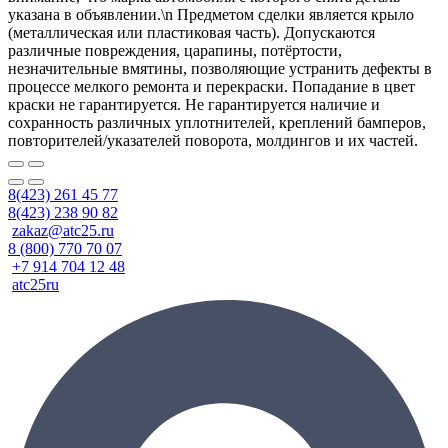
указана в объявлении.\n Предметом сделки является крыло
(металлическая или пластиковая часть). Допускаются
различные повреждения, царапины, потёртости,
незначительные вмятины, позволяющие устранить дефекты в
процессе мелкого ремонта и перекраски. Попадание в цвет
краски не гарантируется. Не гарантируется наличие и
сохранность различных уплотнителей, креплений бамперов,
повторителей/указателей поворота, молдингов и их частей.
8(423) 261 45 77
8(423) 238 90 82
zakaz@atc25.ru
8 (800) 770 70 07
+7 914 704 12 48
atc25ru