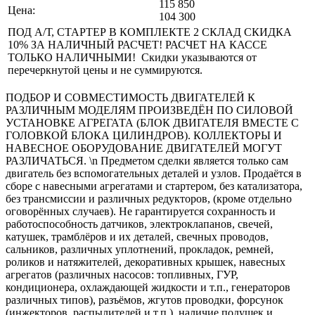
115 850
Цена:
104 300
ПОД A/Т, СТАРТЕР В КОМПЛЕКТЕ 2 СКЛАД СКИДКА
10% ЗА НАЛИЧНЫЙ РАСЧЕТ! РАСЧЕТ НА КАССЕ
ТОЛЬКО НАЛИЧНЫМИ! Скидки указываются от
перечеркнутой цены и не суммируются.
ПОДБОР И СОВМЕСТИМОСТЬ ДВИГАТЕЛЕЙ К
РАЗЛИЧНЫМ МОДЕЛЯМ ПРОИЗВЕДЁН ПО СИЛОВОЙ
УСТАНОВКЕ АГРЕГАТА (БЛОК ДВИГАТЕЛЯ ВМЕСТЕ С
ГОЛОВКОЙ БЛОКА ЦИЛИНДРОВ). КОЛЛЕКТОРЫ И
НАВЕСНОЕ ОБОРУДОВАНИЕ ДВИГАТЕЛЕЙ МОГУТ
РАЗЛИЧАТЬСЯ. \n Предметом сделки является только сам
двигатель без вспомогательных деталей и узлов. Продаётся в
сборе с навесными агрегатами и стартером, без катализатора,
без трансмиссии и различных редукторов, (кроме отдельно
оговорённых случаев). Не гарантируется сохранность и
работоспособность датчиков, электроклапанов, свечей,
катушек, трамблёров и их деталей, свечных проводов,
сальников, различных уплотнений, прокладок, ремней,
роликов и натяжителей, декоративных крышек, навесных
агрегатов (различных насосов: топливных, ГУР,
кондиционера, охлаждающей жидкости и т.п., генераторов
различных типов), разъёмов, жгутов проводки, форсунок
(инжекторов, распылителей и т.п.), наличие подушек и